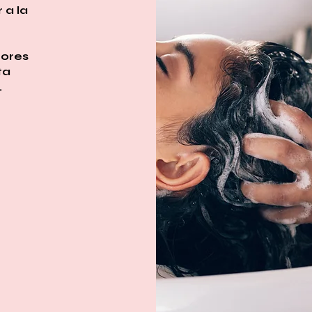
 a la
tores
ta
.