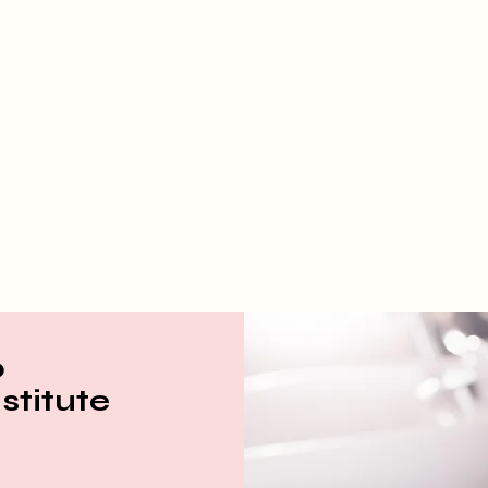
o
stitute