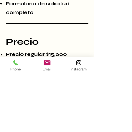
Formulario de solicitud
completo
Precio
Precio regular $15,000
Oferta especial $7500
Phone
Email
Instagram
Inscripción $50
Incluye:
Licencia y permiso de TDLR
Kit básico
Uniforme